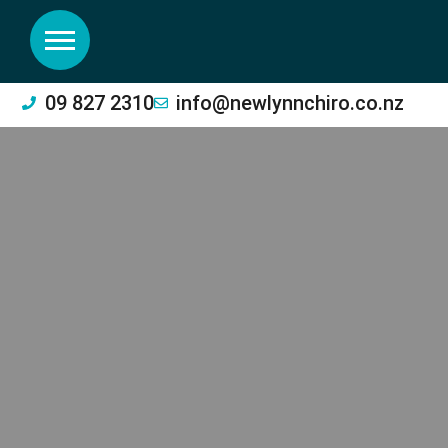
09 827 2310
info@newlynnchiro.co.nz