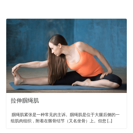
拉伸腘绳肌
腘绳肌紧张是一种常见的主诉。腘绳肌是位于大腿后侧的一
组肌肉组织，附着在髂骨结节（又名坐骨）上。但您 […]