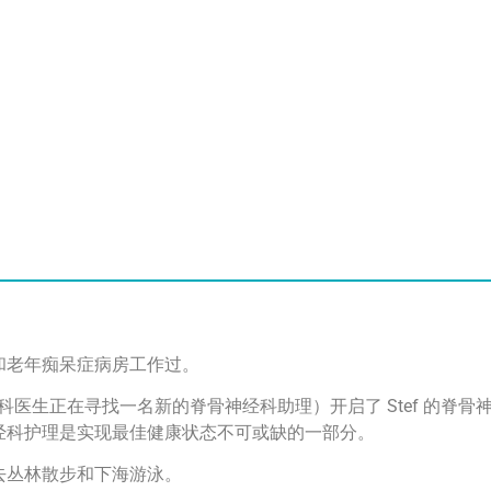
院和老年痴呆症病房工作过。
科医生正在寻找一名新的脊骨神经科助理）开启了 Stef 的脊骨
神经科护理是实现最佳健康状态不可或缺的一部分。
犬去丛林散步和下海游泳。