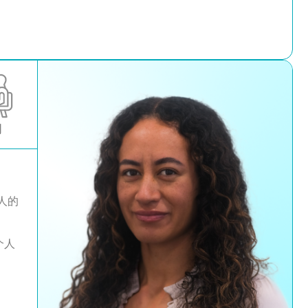
询
他人的
个人