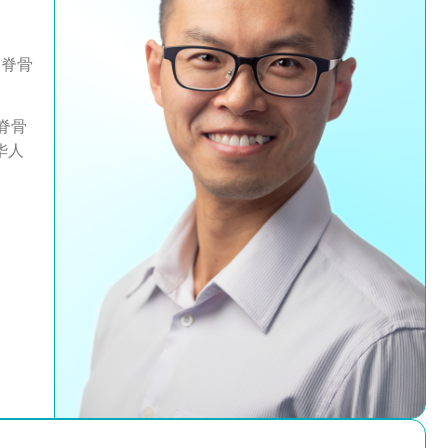
，脊骨
脊骨
华人