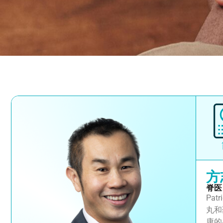
方
脊医
Pa
丸和
康的