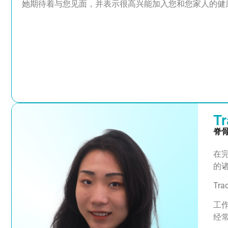
她期待着与您见面，并表示很高兴能加入您和您家人的健
Tr
脊
在
的
Tr
工
经