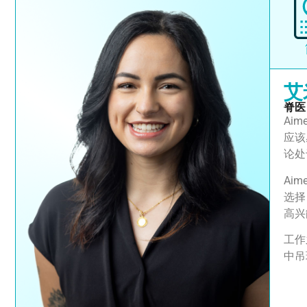
艾
脊医
Ai
应该
论处
Ai
选择
高兴
工作
中吊